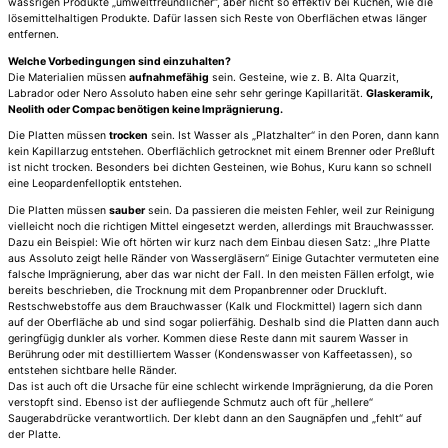
wässrigen Produkte „umweltfreundlicher“, aber nicht so effektiv bei Küchen, wie die
lösemittelhaltigen Produkte. Dafür lassen sich Reste von Oberflächen etwas länger
entfernen.
Welche Vorbedingungen sind einzuhalten?
Die Materialien müssen
aufnahmefähig
sein. Gesteine, wie z. B. Alta Quarzit,
Labrador oder Nero Assoluto haben eine sehr sehr geringe Kapillarität.
Glaskeramik,
Neolith oder Compac benötigen keine Imprägnierung.
Die Platten müssen
trocken
sein. Ist Wasser als „Platzhalter“ in den Poren, dann kann
kein Kapillarzug entstehen. Oberflächlich getrocknet mit einem Brenner oder Preßluft
ist nicht trocken. Besonders bei dichten Gesteinen, wie Bohus, Kuru kann so schnell
eine Leopardenfelloptik entstehen.
Die Platten müssen
sauber
sein. Da passieren die meisten Fehler, weil zur Reinigung
vielleicht noch die richtigen Mittel eingesetzt werden, allerdings mit Brauchwassser.
Dazu ein Beispiel: Wie oft hörten wir kurz nach dem Einbau diesen Satz: „Ihre Platte
aus Assoluto zeigt helle Ränder von Wassergläsern“ Einige Gutachter vermuteten eine
falsche Imprägnierung, aber das war nicht der Fall. In den meisten Fällen erfolgt, wie
bereits beschrieben, die Trocknung mit dem Propanbrenner oder Druckluft.
Restschwebstoffe aus dem Brauchwasser (Kalk und Flockmittel) lagern sich dann
auf der Oberfläche ab und sind sogar polierfähig. Deshalb sind die Platten dann auch
geringfügig dunkler als vorher. Kommen diese Reste dann mit saurem Wasser in
Berührung oder mit destilliertem Wasser (Kondenswasser von Kaffeetassen), so
entstehen sichtbare helle Ränder.
Das ist auch oft die Ursache für eine schlecht wirkende Imprägnierung, da die Poren
verstopft sind. Ebenso ist der aufliegende Schmutz auch oft für „hellere“
Saugerabdrücke verantwortlich. Der klebt dann an den Saugnäpfen und „fehlt“ auf
der Platte.