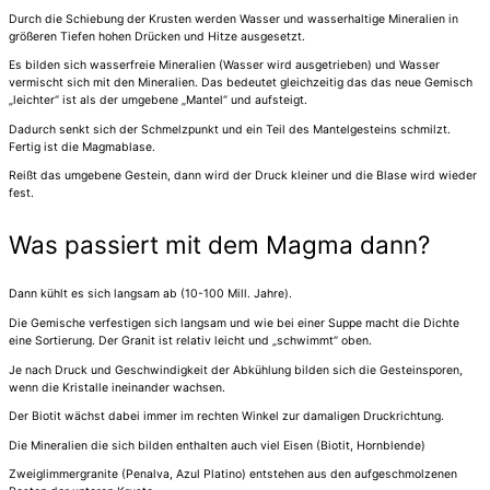
Durch die Schiebung der Krusten werden Wasser und wasserhaltige Mineralien in
größeren Tiefen hohen Drücken und Hitze ausgesetzt.
Es bilden sich wasserfreie Mineralien (Wasser wird ausgetrieben) und Wasser
vermischt sich mit den Mineralien. Das bedeutet gleichzeitig das das neue Gemisch
„leichter“ ist als der umgebene „Mantel“ und aufsteigt.
Dadurch senkt sich der Schmelzpunkt und ein Teil des Mantelgesteins schmilzt.
Fertig ist die Magmablase.
Reißt das umgebene Gestein, dann wird der Druck kleiner und die Blase wird wieder
fest.
Was passiert mit dem Magma dann?
Dann kühlt es sich langsam ab (10-100 Mill. Jahre).
Die Gemische verfestigen sich langsam und wie bei einer Suppe macht die Dichte
eine Sortierung. Der Granit ist relativ leicht und „schwimmt“ oben.
Je nach Druck und Geschwindigkeit der Abkühlung bilden sich die Gesteinsporen,
wenn die Kristalle ineinander wachsen.
Der Biotit wächst dabei immer im rechten Winkel zur damaligen Druckrichtung.
Die Mineralien die sich bilden enthalten auch viel Eisen (Biotit, Hornblende)
Zweiglimmergranite (Penalva, Azul Platino) entstehen aus den aufgeschmolzenen