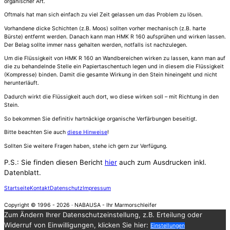
organischer Art.
Oftmals hat man sich einfach zu viel Zeit gelassen um das Problem zu lösen.
Vorhandene dicke Schichten (z.B. Moos) sollten vorher mechanisch (z.B. harte
Bürste) entfernt werden. Danach kann man HMK R 160 aufsprühen und wirken lassen.
Der Belag sollte immer nass gehalten werden, notfalls ist nachzulegen.
Um die Flüssigkeit von HMK R 160 an Wandbereichen wirken zu lassen, kann man auf
die zu behandelnde Stelle ein Papiertaschentuch legen und in diesem die Flüssigkeit
(Kompresse) binden. Damit die gesamte Wirkung in den Stein hineingeht und nicht
herunterläuft.
Dadurch wirkt die Flüssigkeit auch dort, wo diese wirken soll – mit Richtung in den
Stein.
So bekommen Sie definitiv hartnäckige organische Verfärbungen beseitigt.
Bitte beachten Sie auch
diese Hinweise
!
Sollten Sie weitere Fragen haben, stehe ich gern zur Verfügung.
P.S.: Sie finden diesen Bericht
hier
auch zum Ausdrucken inkl.
Datenblatt.
Startseite
Kontakt
Datenschutz
Impressum
Copyright © 1996 -
2026
· NABAUSA - Ihr Marmorschleifer
Zum Ändern Ihrer Datenschutzeinstellung, z.B. Erteilung oder
Widerruf von Einwilligungen, klicken Sie hier:
Einstellungen