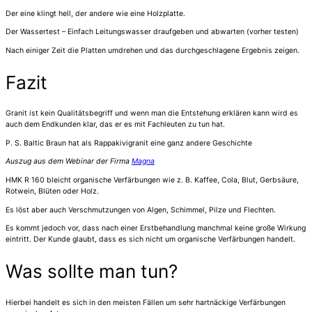
Der eine klingt hell, der andere wie eine Holzplatte.
Der Wassertest – Einfach Leitungswasser draufgeben und abwarten (vorher testen)
Nach einiger Zeit die Platten umdrehen und das durchgeschlagene Ergebnis zeigen.
Fazit
Granit ist kein Qualitätsbegriff und wenn man die Entstehung erklären kann wird es
auch dem Endkunden klar, das er es mit Fachleuten zu tun hat.
P. S. Baltic Braun hat als Rappakivigranit eine ganz andere Geschichte
Auszug aus dem Webinar der Firma
Magna
HMK R 160 bleicht organische Verfärbungen wie z. B. Kaffee, Cola, Blut, Gerbsäure,
Rotwein, Blüten oder Holz.
Es löst aber auch Verschmutzungen von Algen, Schimmel, Pilze und Flechten.
Es kommt jedoch vor, dass nach einer Erstbehandlung manchmal keine große Wirkung
eintritt. Der Kunde glaubt, dass es sich nicht um organische Verfärbungen handelt.
Was sollte man tun?
Hierbei handelt es sich in den meisten Fällen um sehr hartnäckige Verfärbungen