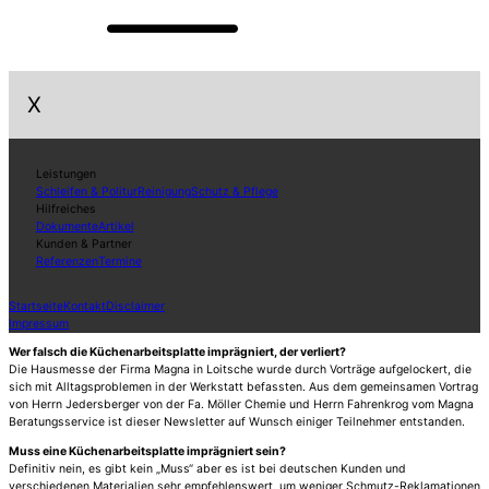
X
Leistungen
Schleifen & Politur
Reinigung
Schutz & Pflege
Hilfreiches
Dokumente
Artikel
Kunden & Partner
Referenzen
Termine
Startseite
Kontakt
Disclaimer
Impressum
Wer falsch die Küchenarbeitsplatte imprägniert, der verliert?
Die Hausmesse der Firma Magna in Loitsche wurde durch Vorträge aufgelockert, die
sich mit Alltagsproblemen in der Werkstatt befassten. Aus dem gemeinsamen Vortrag
von Herrn Jedersberger von der Fa. Möller Chemie und Herrn Fahrenkrog vom Magna
Beratungsservice ist dieser Newsletter auf Wunsch einiger Teilnehmer entstanden.
Muss eine Küchenarbeitsplatte imprägniert sein?
Definitiv nein, es gibt kein „Muss“ aber es ist bei deutschen Kunden und
verschiedenen Materialien sehr empfehlenswert, um weniger Schmutz-Reklamationen