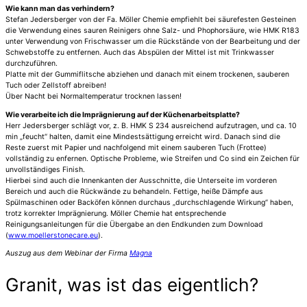
Wie kann man das verhindern?
Stefan Jedersberger von der Fa. Möller Chemie empfiehlt bei säurefesten Gesteinen
die Verwendung eines sauren Reinigers ohne Salz- und Phophorsäure, wie HMK R183
unter Verwendung von Frischwasser um die Rückstände von der Bearbeitung und der
Schwebstoffe zu entfernen. Auch das Abspülen der Mittel ist mit Trinkwasser
durchzuführen.
Platte mit der Gummiflitsche abziehen und danach mit einem trockenen, sauberen
Tuch oder Zellstoff abreiben!
Über Nacht bei Normaltemperatur trocknen lassen!
Wie verarbeite ich die Imprägnierung auf der Küchenarbeitsplatte?
Herr Jedersberger schlägt vor, z. B. HMK S 234 ausreichend aufzutragen, und ca. 10
min „feucht“ halten, damit eine Mindestsättigung erreicht wird. Danach sind die
Reste zuerst mit Papier und nachfolgend mit einem sauberen Tuch (Frottee)
vollständig zu enfernen. Optische Probleme, wie Streifen und Co sind ein Zeichen für
unvollständiges Finish.
Hierbei sind auch die Innenkanten der Ausschnitte, die Unterseite im vorderen
Bereich und auch die Rückwände zu behandeln. Fettige, heiße Dämpfe aus
Spülmaschinen oder Backöfen können durchaus „durchschlagende Wirkung“ haben,
trotz korrekter Imprägnierung. Möller Chemie hat entsprechende
Reinigungsanleitungen für die Übergabe an den Endkunden zum Download
(
www.moellerstonecare.eu
).
Auszug aus dem Webinar der Firma
Magna
Granit, was ist das eigentlich?