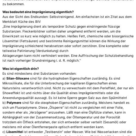
zu bekommen.
Was bedeutet eine Imprägnierung eigentlich?
Aus der Sicht des Endkunden: Selbstreinigend. Am einfachsten ist ein Zitat aus dem
Merkblatt Küche des BIV:
„Eine Imprägnierung dient als temporärer Schutz gegen eindringende flüssige
Substanzen. Fleckenbildner sollten daher umgehend entfernt werden, um die
Einwirkzeit so kurz wie möglich zu halten. Heißes Fett, chemische oder bioorganische
Lösemittel (Fettsäuren) und bestimmte Reinigungsmittel können die Wirkung der
Imprägnierung schleichend herabsetzen oder sofort zerstören. Eine komplette oder
teilweise Patinierung (Verdunkelung) durch
Ablagerungen kann nicht verhindert werden. Eine Auffrischung der Schutzbehandlung
ist nach vorheriger Grundreinigung i. d. R. möglich.“
Was ist eigentlich drin?
Es sind mindestens drei Substanzen vorhanden:
a)
Silan–Siloxane
sind für die hydrophoben Eigenschaften zuständig. Es sind
Mikrosilikate, die für die Unterbrechung der kapillaren Eigenschaften eines
Natursteins verantwortlich sind. Nicht zu verwechseln mit dem Perleffekt, der nur ein
Showeffekt ist und nichts über die Qualität eines Imprägniermittels oder die
Anwendungsqualität aussagt. Es ist keine Sperre gegen Salz aus den Spülmitteln!
b)
Polymere
sind für die oleophoben Eigenschaften zuständig. Meistens handelt es
sich um Fluorpolymere. Diese „Ölsperre“ ist nicht zu vergleichen mit einer Folie,
sondern eher als „Verzögerer“ anzusehen. Läßt man eine Ölpfütze stehen, kann in
Abhängigkeit von der Zusammensetzung, der Öltemperatur und der Porosität
trotzdem ein Ölfleck entstehen, der sich entweder selber verteilt (Sesamöl) oder
meistens mit einer Ölentfernerpaste optisch entfernt werden kann.
c)
Lösemittel
ist entweder „Testbenzin“ oder Wasser. Wie bei Wasserlacken sind die